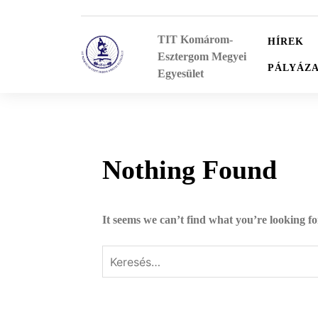
Skip
to
TIT Komárom-
content
HÍREK
Esztergom Megyei
PÁLYÁZ
Egyesület
Nothing Found
It seems we can’t find what you’re looking f
Keresés: