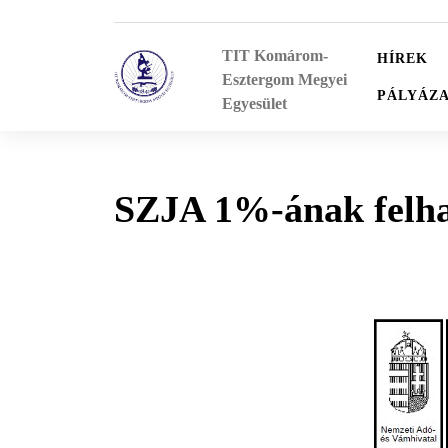
Skip
to
TIT Komárom-
content
HÍREK
Esztergom Megyei
PÁLYÁZ
Egyesület
SZJA 1%-ának felha