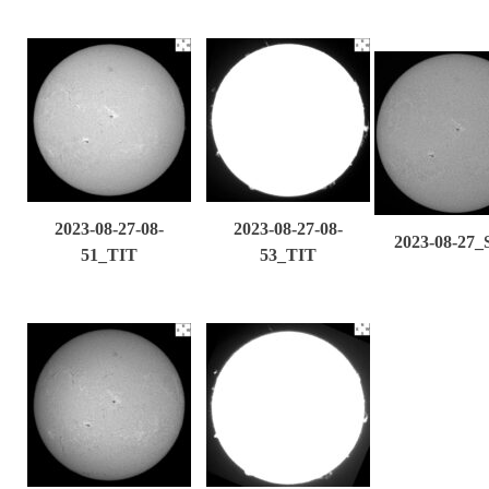
2023-08-27-08-
2023-08-27-08-
2023-08-27
51_TIT
53_TIT