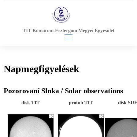
Skip
to
content
TIT Komárom-Esztergom Megyei Egyesület
Napmegfigyelések
Pozorovaní Slnka / Solar observations
disk TIT
protub TIT
disk SU