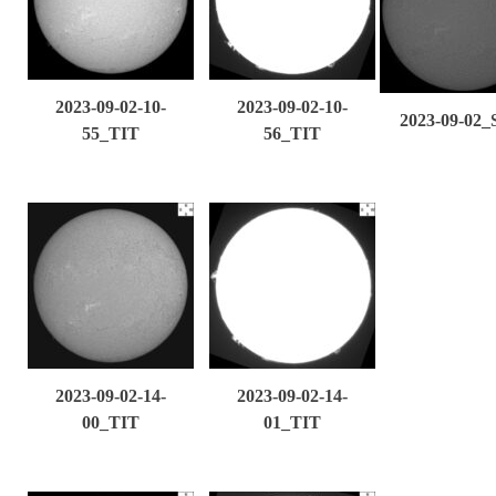
2023-09-02-10-
2023-09-02-10-
2023-09-02
55_TIT
56_TIT
2023-09-02-14-
2023-09-02-14-
00_TIT
01_TIT