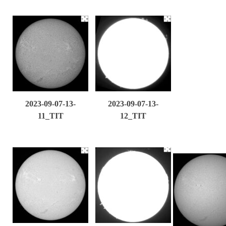
2023-09-07-13-
2023-09-07-13-
11_TIT
12_TIT