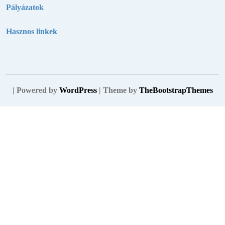
Pályázatok
Hasznos linkek
| Powered by
WordPress
| Theme by
TheBootstrapThemes