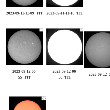
2023-09-11-11-09_TIT
2023-09-11-11-10_TIT
2023-09-12-06-
2023-09-12-06-
2023-09-12
55_TIT
56_TIT