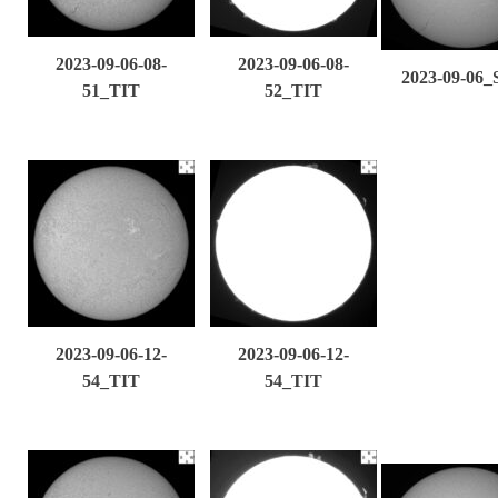
2023-09-06-08-
2023-09-06-08-
2023-09-06
51_TIT
52_TIT
2023-09-06-12-
2023-09-06-12-
54_TIT
54_TIT