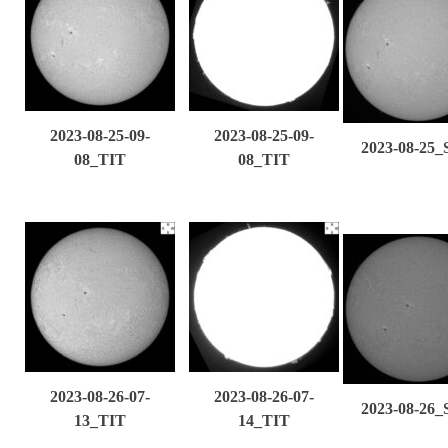
2023-08-25-09-
2023-08-25-09-
2023-08-25
08_TIT
08_TIT
2023-08-26-07-
2023-08-26-07-
2023-08-26
13_TIT
14_TIT