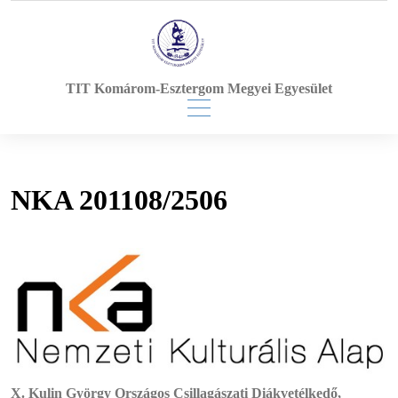
Skip
to
content
TIT Komárom-Esztergom Megyei Egyesület
NKA 201108/2506
X. Kulin György Országos Csillagászati Diákvetélkedő,