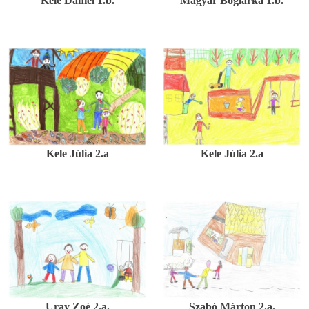
Kele Dániel 1.b.
Magyar Boglárka 1.b.
Kele Júlia 2.a
Kele Júlia 2.a
Uray Zoé 2.a.
Szabó Márton 2.a.