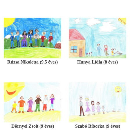
Rúzsa Nikoletta (9,5 éves)
Hunya Lídia (8 éves)
Dörnyei Zsolt (9 éves)
Szabó Bíborka (9 éves)