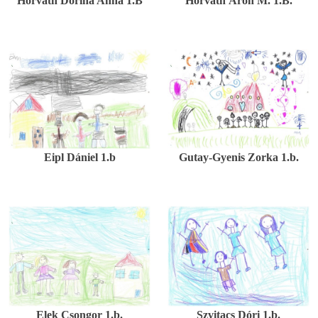
Horváth Dorina Anna 1.B
Horváth Áron M. 1.B.
Eipl Dániel 1.b
Gutay-Gyenis Zorka 1.b.
Elek Csongor 1.b.
Szvitacs Dóri 1.b.