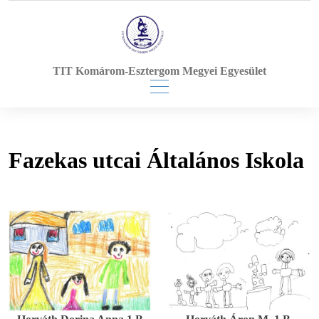
Skip
to
content
TIT Komárom-Esztergom Megyei Egyesület
Fazekas utcai Általános Iskola