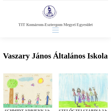
Skip
to
content
TIT Komárom-Esztergom Megyei Egyesület
Vaszary János Általános Iskola
SCHMIDT ADRIENN 3.b.
SZELŐCZEI SZABINA 3.b.