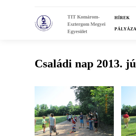
Skip
to
TIT Komárom-
content
HÍREK
Esztergom Megyei
PÁLYÁZ
Egyesület
Családi nap 2013. jú