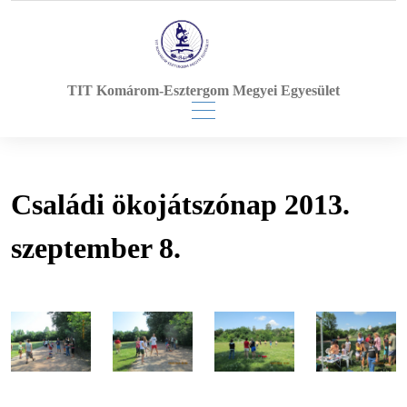
Skip
to
content
TIT Komárom-Esztergom Megyei Egyesület
Családi ökojátszónap 2013.
szeptember 8.