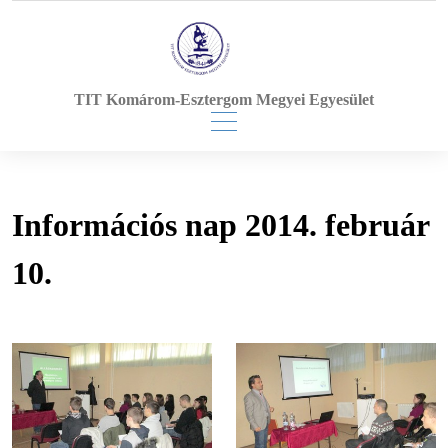
Skip
to
content
TIT Komárom-Esztergom Megyei Egyesület
Információs nap 2014. február
10.