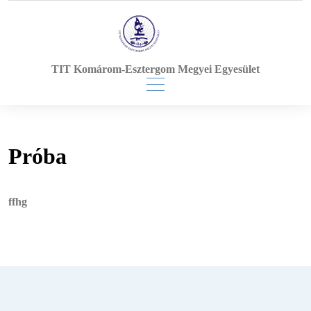
Skip
to
content
TIT Komárom-Esztergom Megyei Egyesület
Próba
ffhg