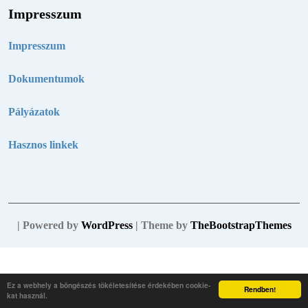
Impresszum
Impresszum
Dokumentumok
Pályázatok
Hasznos linkek
| Powered by
WordPress
| Theme by
TheBootstrapThemes
Ez a webhely a böngészés tökéletesítése érdekében cookie-
Rendben!
kat használ.