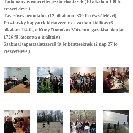
Tudományos ismeretterjesztő előadások (10 alkalom 130 fő
részvételével)
Távcsöves bemutatók (12 alkalomm 330 fő részvételével)
Posztoczky hagyaték tárlatvezetés + várban kiállítás (6
alkalom 114 fő, a Kuny Domokos Múzeum igazolása alapján
1726 fő látogatta a kiállítást)
Szakmai tapasztalatszerző út önkénteseknek (2 nap 27 fő
részvételével)