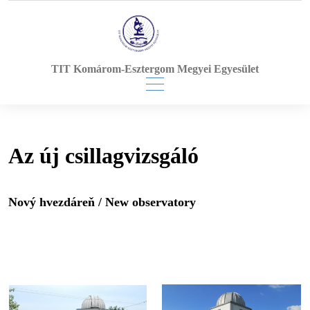
Skip
to
content
TIT Komárom-Esztergom Megyei Egyesület
Az új csillagvizsgáló
Nový hvezdáreň / New observatory