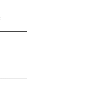
!
_______________
_______________
_______________