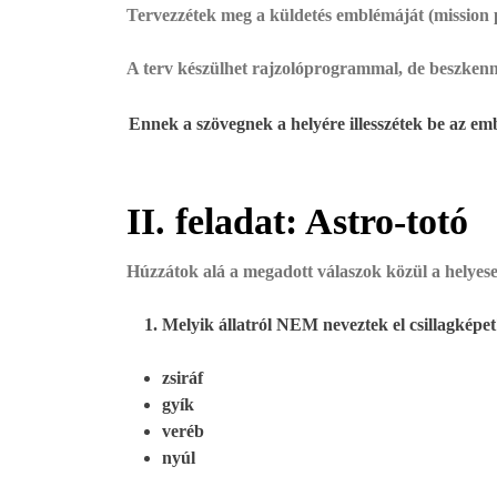
Tervezzétek meg a küldetés emblémáját (mission 
A terv készülhet rajzolóprogrammal, de beszkennel
Ennek a szövegnek a helyére illesszétek be az em
II. feladat: Astro-totó
Húzzátok alá a megadott válaszok közül a helyese
Melyik állatról NEM neveztek el csillagképe
zsiráf
gyík
veréb
nyúl