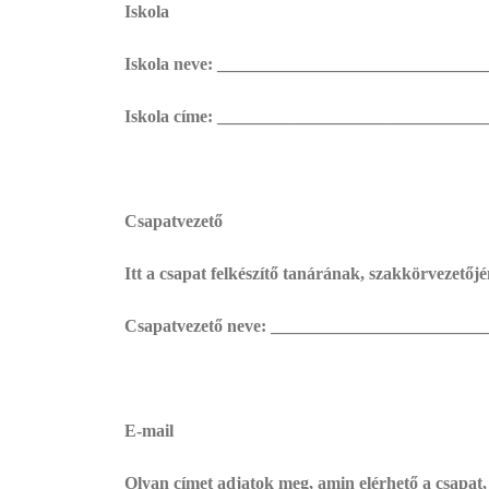
Iskola
Iskola neve: ______________________________
Iskola címe: ______________________________
Csapatvezető
Itt a csapat felkészítő tanárának, szakkörvezetőjé
Csapatvezető neve: ________________________
E-mail
Olyan címet adjatok meg, amin elérhető a csapat, 