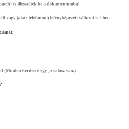
patch) és illesszétek be a dokumentumba!
t vagy (akár telefonnal) lefényképezett változat is lehet.
blémát!
t! (Minden kérdésre egy jó válasz van.)
t?