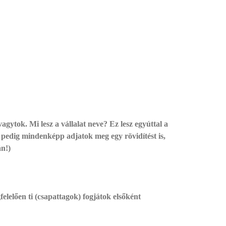
vagytok. Mi lesz a vállalat neve? Ez lesz egyúttal a
 pedig mindenképp adjatok meg egy rövidítést is,
án!)
elelően ti (csapattagok) fogjátok elsőként