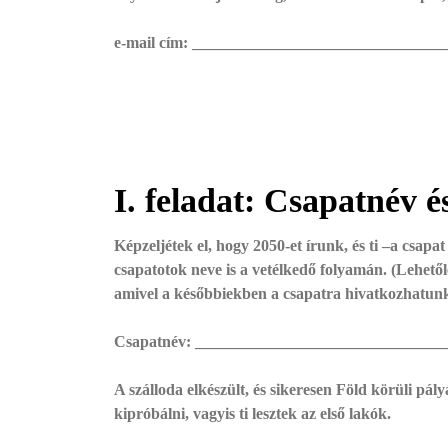
e-mail cím: _______________________________
I. feladat: Csapatnév é
Képzeljétek el, hogy 2050-et írunk, és ti –a csapat
csapatotok neve is a vetélkedő folyamán. (Lehető
amivel a későbbiekben a csapatra hivatkozhatunk, i
Csapatnév: _______________________________
A szálloda elkészült, és sikeresen Föld körüli pá
kipróbálni, vagyis ti lesztek az első lakók.