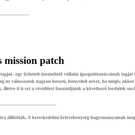
_____________
s mission patch
 tagjai– egy űrhotelt üzemeltető vállalat igazgatótanácsának tagjai 
leg ne válasszatok nagyon hosszú, bonyolult nevet, ha mégis, akkor
lletve ti is ezt a rövidítést használjátok a következő fordulók sor
________________________
lyára állították. A kereskedelmi űrtevékenység hagyományainak megf