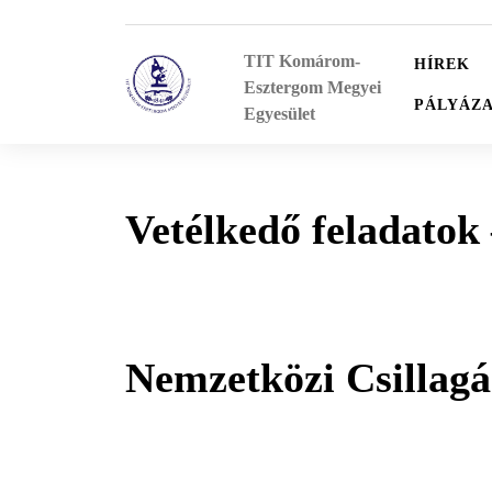
Skip
to
TIT Komárom-
content
HÍREK
Esztergom Megyei
PÁLYÁZ
Egyesület
Vetélkedő feladatok 
Nemzetközi Csillagá