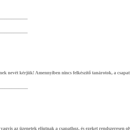
_____________
_____________
nek nevét kérjük! Amennyiben nincs felkészítő tanárotok, a csapatta
_____________
vagyis az üzenetek eljutnak a csapathoz, és ezeket rendszeresen ol