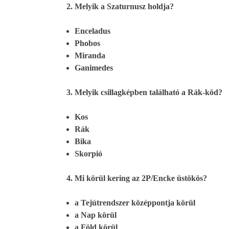
Melyik a Szaturnusz holdja?
Enceladus
Phobos
Miranda
Ganimedes
Melyik csillagképben található a Rák-köd?
Kos
Rák
Bika
Skorpió
Mi körül kering az 2P/Encke üstökös?
a Tejútrendszer középpontja körül
a Nap körül
a Föld körül